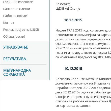
Годишни извештаи
Со почит,
ЦДХВ АД Скопје
Банковни сметки
Работно време
18.12.2015
Контакт
Рекламирај се на ЦДХВ
На ден 17.12.2015 год., согласно д
Решението на Комисијата за харти
Објави (вести)
долгорочни хартии од вредност ‒ вт
05.12.2015, извршено е зголемувањ
УПРАВУВАЊЕ
71.202 обични акции со номинална 
главнина на друштвото изнесува 1.2
со номинална вредност од 1000 МКД
РЕГУЛАТИВА
10.12.2015
МЕЃУНАРОДНА
СОРАБОТКА
Согласно Соопштението на Министер
донесениот заклучок на Владата н
неработниот ден 02.12.2015 година (
дека 12.12.2015 година е работен д
Скопје. Истовремено, Ве известувам
отворен за работа на членките на 
со хартии од вредност.