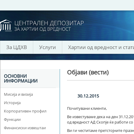
За ЦДХВ
Услуги
Хартии од вредност и стат
Објави (вести)
ОСНОВНИ
ИНФОРМАЦИИ
Мисија и визија
30.12.2015
Историја
Почитувани клиенти,
Корпоративен профил
Ве известуваме дека на ден 31.12.2
Функции
од вредност АД Скопје ќе работи со 
Финансиски извештаи
Ви ги честитаме претстојните праз